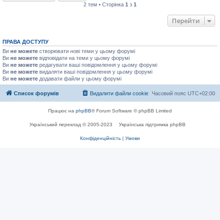
2 тем • Сторінка
1
з
1
Перейти
ПРАВА ДОСТУПУ
Ви
не можете
створювати нові теми у цьому форумі
Ви
не можете
відповідати на теми у цьому форумі
Ви
не можете
редагувати ваші повідомлення у цьому форумі
Ви
не можете
видаляти ваші повідомлення у цьому форумі
Ви
не можете
додавати файли у цьому форумі
Список форумів
Видалити файли cookie
Часовий пояс
UTC+02:00
Працює на
phpBB
® Forum Software © phpBB Limited
Український переклад © 2005-2023
Українська підтримка phpBB
Конфіденційність
|
Умови