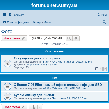
forum.xnet.sumy.ua
Допомога
Вхід
П
Список форумів
Базар
Фото
о
Фото
ш
Пошук
Розширений пошу
Нова тема
у
2 тем • Сторінка
1
з
1
к
Оголошення
Обсуждение данного форума
Останнє повідомлення
Ftalik
«
Суб листопада 26, 2011 6:32 pm
Додано в
Вопросы по форуму Xnet
Відповіді:
13
1
2
Тем
X-Rumer 7.06 Elite - самый эффективный софт для SEO
Останнє повідомлення
4888
«
Суб липня 30, 2011 9:05 am
Куплю оптику для Киев-88
Останнє повідомлення
gorin
«
П'ят травня 23, 2008 7:27 am
Нова тема