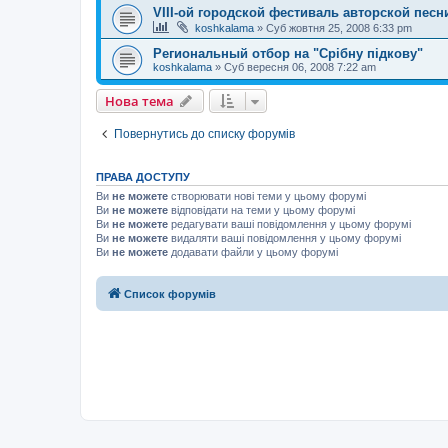
VIII-ой городской фестиваль авторской песн
koshkalama
»
Суб жовтня 25, 2008 6:33 pm
Региональный отбор на "Срібну підкову"
koshkalama
»
Суб вересня 06, 2008 7:22 am
Нова тема
Повернутись до списку форумів
ПРАВА ДОСТУПУ
Ви
не можете
створювати нові теми у цьому форумі
Ви
не можете
відповідати на теми у цьому форумі
Ви
не можете
редагувати ваші повідомлення у цьому форумі
Ви
не можете
видаляти ваші повідомлення у цьому форумі
Ви
не можете
додавати файли у цьому форумі
Список форумів