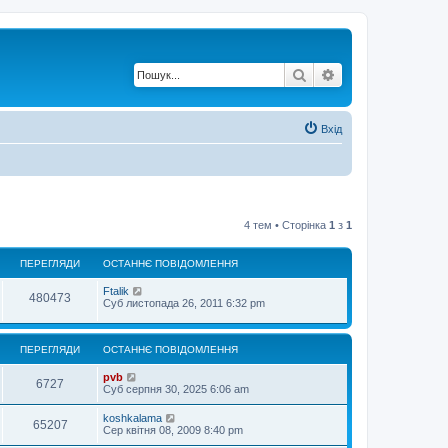
Пошук
Розширений по
Вхід
4 тем • Сторінка
1
з
1
ПЕРЕГЛЯДИ
ОСТАННЄ ПОВІДОМЛЕННЯ
Ftalik
480473
Суб листопада 26, 2011 6:32 pm
ПЕРЕГЛЯДИ
ОСТАННЄ ПОВІДОМЛЕННЯ
pvb
6727
Суб серпня 30, 2025 6:06 am
koshkalama
65207
Сер квітня 08, 2009 8:40 pm