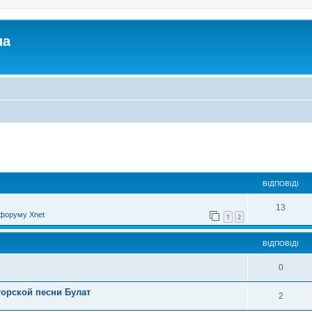
ua
ирений пошук
ВІДПОВІДІ
13
форуму Xnet
1
2
ВІДПОВІДІ
0
торской песни Булат
2