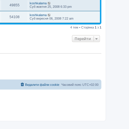
koshkalama
49855
Суб жовтня 25, 2008 6:33 pm
koshkalama
54108
Суб вересня 06, 2008 7:22 am
4 тем • Сторінка
1
з
1
Перейти
Видалити файли cookie
Часовий пояс
UTC+02:00