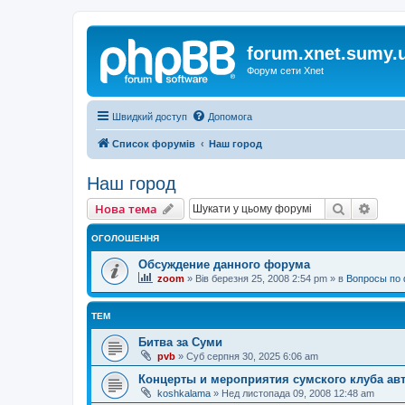
forum.xnet.sumy.
Форум сети Xnet
Швидкий доступ
Допомога
Список форумів
Наш город
Наш город
Пошук
Розш
Нова тема
ОГОЛОШЕННЯ
Обсуждение данного форума
zoom
»
Вів березня 25, 2008 2:54 pm
» в
Вопросы по 
ТЕМ
Битва за Суми
pvb
»
Суб серпня 30, 2025 6:06 am
Концерты и мероприятия сумского клуба ав
koshkalama
»
Нед листопада 09, 2008 12:48 am