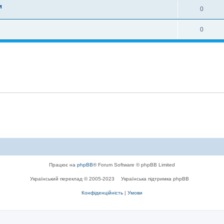
и
0
0
Працює на
phpBB
® Forum Software © phpBB Limited
Український переклад © 2005-2023
Українська підтримка phpBB
Конфіденційність
|
Умови