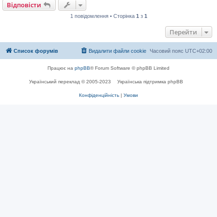
н
Відповісти
я
1 повідомлення • Сторінка
1
з
1
Перейти
Список форумів
Видалити файли cookie
Часовий пояс
UTC+02:00
Працює на
phpBB
® Forum Software © phpBB Limited
Український переклад © 2005-2023
Українська підтримка phpBB
Конфіденційність
|
Умови