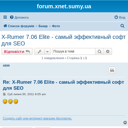
forum.xnet.sumy.ua
Допомога
Вхід
П
Список форумів
Базар
Фото
о
X-Rumer 7.06 Elite - самый эффективный софт
ш
для SEO
у
Пошук
Розшире
Відповісти
к
1 повідомлення • Сторінка
1
з
1
4888
Re: X-Rumer 7.06 Elite - самый эффективный софт
для SEO
П
Суб липня 30, 2011 9:05 am
о
в
і
д
о
м
л
Создать сайт или интернет-магазин бесплатно.
е
н