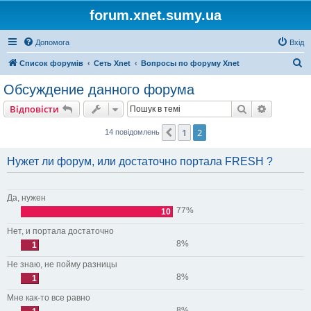
forum.xnet.sumy.ua
Допомога
Вхід
П
Список форумів
Сеть Xnet
Вопросы по форуму Xnet
о
Обсуждение данного форума
ш
Пошук
Розшире
Відповісти
у
к
1
2
Поперед.
14 повідомлень
Нужет ли форум, или достаточно портала FRESH ?
Да, нужен
77%
10
Нет, и портала достаточно
8%
1
Не знаю, не пойму разницы
8%
1
Мне как-то все равно
8%