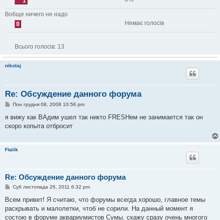
1
Вобще ничего не надо
Немає голосів
0
Всього голосів:
13
nikolaj
Re: Обсуждение данного форума
П
Пон грудня 08, 2008 10:56 pm
о
в
я вижу как ВАдим ушел так никто FRESHем не занимается так он
і
скоро копыта отбросит
д
о
м
л
Ftalik
е
н
н
я
Re: Обсуждение данного форума
П
Суб листопада 26, 2011 6:32 pm
о
в
Всем привет! Я считаю, что форумы всегда хорошо, главное темы
і
раскрывать и малолетки, чтоб не сорили. На данный момент я
д
о
состою в форуме аквариумистов Сумы, скажу сразу очень многого