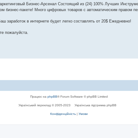
ркетинговый Бизнес-Арсенал Состоящий из (24) 100% Лучших Инструме
ом бизнес-пакете! Много цифровых товаров с автоматическим правом п
ш заработок в интернете будет легко составлять от 20$ Ежедневно!
ите пожалуйста.
Працює на
phpBB
® Forum Software © phpBB Limited
Український переклад © 2005-2023
Українська підтримка phpBB
Конфіденційність
|
Умови