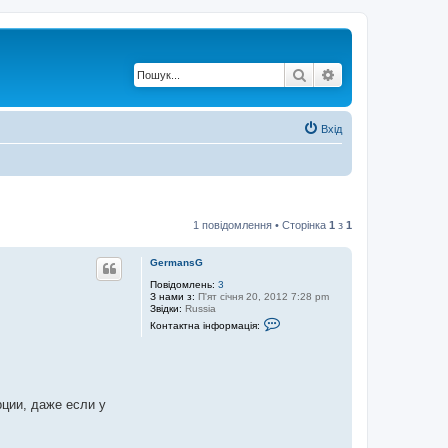
Пошук
Розширений по
Вхід
1 повідомлення • Сторінка
1
з
1
GermansG
Повідомлень:
3
З нами з:
П'ят січня 20, 2012 7:28 pm
Звідки:
Russia
К
Контактна інформація:
о
н
т
а
к
т
ции, даже если у
н
а
і
н