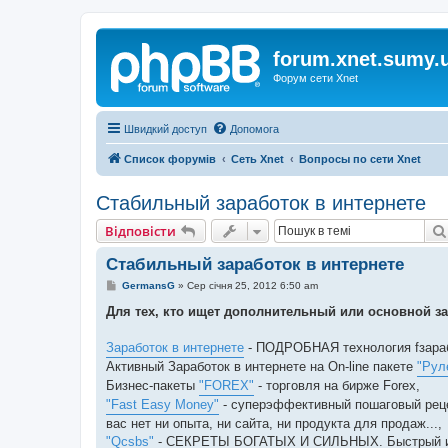
forum.xnet.sumy.
Форум сети Xnet
Швидкий доступ
Допомога
Список форумів
Сеть Xnet
Вопросы по сети Xnet
Стабильный заработок в интернете
Відповісти
Стабильный заработок в интернете
П
GermansG
»
Сер січня 25, 2012 6:50 am
о
в
Для тех, кто ищет дополнительный или основной за
і
д
о
Заработок в интернете
- ПОДРОБНАЯ технология fзараб
м
Активный Заработок в интернете на On-line пакете
"Рул
л
е
Бизнес-пакеты
"FOREX"
- торговля на бирже Forex,
н
"Fast Easy Money"
- суперэффективный пошаговый реце
н
я
вас нет ни опыта, ни сайта, ни продукта для продаж...,
"Qcsbs"
- СЕКРЕТЫ БОГАТЫХ И СИЛЬНЫХ. Быстрый и ст