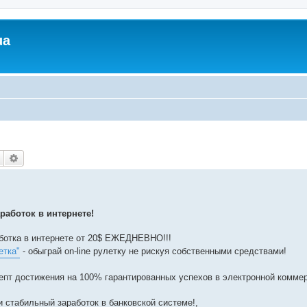
ua
Пошук
Розширений пошук
работок в интернете!
отка в интернете от 20$ ЕЖЕДНЕВНО!!!
етка"
- обыграй on-line рулетку не рискуя собственными средствами!
пт достижения на 100% гарантированных успехов в электронной коммер
абильный заработок в банковской системе!,