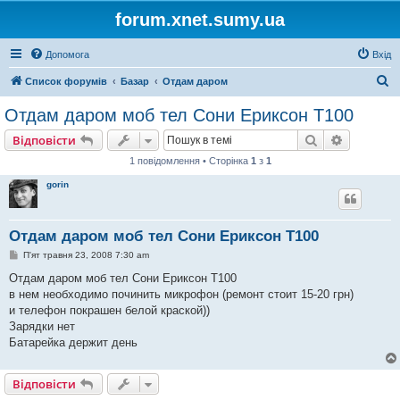
forum.xnet.sumy.ua
Допомога
Вхід
П
Список форумів
Базар
Отдам даром
о
Отдам даром моб тел Сони Ериксон T100
ш
Пошук
Розшире
Відповісти
у
1 повідомлення • Сторінка
1
з
1
к
gorin
Отдам даром моб тел Сони Ериксон T100
П
П'ят травня 23, 2008 7:30 am
о
в
Отдам даром моб тел Сони Ериксон T100
і
в нем необходимо починить микрофон (ремонт стоит 15-20 грн)
д
о
и телефон покрашен белой краской))
м
Зарядки нет
л
е
Батарейка держит день
н
н
я
Відповісти