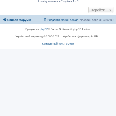
1 повідомлення • Сторінка
1
з
1
Перейти
Список форумів
Видалити файли cookie
Часовий пояс
UTC+02:00
Працює на
phpBB
® Forum Software © phpBB Limited
Український переклад © 2005-2023
Українська підтримка phpBB
Конфіденційність
|
Умови