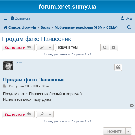
forum.xnet.sumy.ua
Допомога
Вхід
П
Список форумів
Базар
Мобильные телефоны (GSM и CDMA)
о
Продам факс Панасоник
ш
Пошук
Розшире
Відповісти
у
1 повідомлення • Сторінка
1
з
1
к
gorin
Продам факс Панасоник
П
П'ят травня 23, 2008 7:33 am
о
в
Продам факс Панасоник (новый в коробке)
і
Использовался пару дней
д
о
м
л
Відповісти
е
н
1 повідомлення • Сторінка
1
з
1
н
я
Перейти