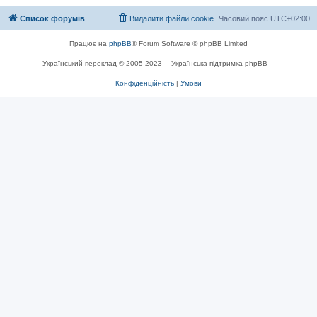
Список форумів
Видалити файли cookie
Часовий пояс
UTC+02:00
Працює на
phpBB
® Forum Software © phpBB Limited
Український переклад © 2005-2023
Українська підтримка phpBB
Конфіденційність
|
Умови