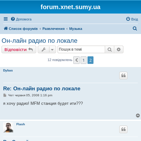
forum.xnet.sumy.ua
Допомога
Вхід
П
Список форумів
Развлечения
Музыка
о
Он-лайн радио по локале
ш
Пошук
Розшире
Відповісти
у
к
1
2
Поперед.
12 повідомлень
Dybas
Re: Он-лайн радио по локале
П
Чет червня 05, 2008 1:16 pm
о
в
я хочу радио! MFM станция будет ити???
і
д
о
м
л
Flash
е
н
н
я