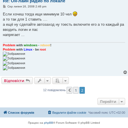
Re: Он-лайн радио по локале
П
Сер липня 16, 2008 2:46 pm
о
в
Если хочеш тогда ищи минимум 10 чел
і
а то так для 1 ставить ....
д
о
а ещё ну сделайте автозаход ну тоесть включите его а то каждый ра
м
вводить логин и пас
л
е
напрягает ...
н
н
я
Problem
with
windows
-
reboot
!
Problem
with
Linux
- be
root
Відповісти
1
2
Поперед.
12 повідомлень
Перейти
Список форумів
Видалити файли cookie
Часовий пояс
UTC+02:00
Працює на
phpBB
® Forum Software © phpBB Limited