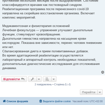
протяжении нескольких месяцев после выздоровления. Состояние
классифицируется врачами как постковидный синдром.
Реабилитационная программа после перенесенного covid-19
направлена на скорейшее восстановление организма. Включает
комплекс мероприятий.
Медикаментозная и физиотерапия осложнений
Лечебная физкультура — упражнения улучшают дыхательные
функции, стимулируют кровообращение.
Дыхательная гимнастика направлена на насыщение крови
кислородом. Показана вне зависимости, перенес человек пневмонию
или нет.
Сбалансированная диета и прием поливитаминных добавок.
Во время адаптационной реабилитации осуществляется
лабораторный и аппаратный контроль необходимых показателей,
дополнительные диагностические исследования для отслеживания
динамики.
Відповісти
2 повідомлень • Сторінка
1
з
1
Перейти
Список форумів
Видалити файли cookie
Часовий пояс
UTC+02:00