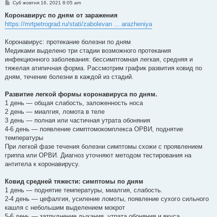
П
Суб жовтня 16, 2021 8:05 am
о
в
Коронавирус по дням от заражения
і
https://mrtpetrograd.ru/stati/zabolevan ... arazheniya
д
о
м
Коронавирус: протекание болезни по дням
л
е
Медиками выделено три стадии возможного протекания
н
инфекционного заболевания: бессимптомная легкая, средняя и
н
я
тяжелая атипичная форма. Рассмотрим график развития ковид по
дням, течение болезни в каждой из стадий.
Развитие легкой формы коронавируса по дням.
1 день — общая слабость, заложенность носа
2 день — миалгия, ломота в теле
3 день — полная или частичная утрата обоняния
4-6 день — появление симптомокомплекса ОРВИ, поднятие
температуры
При легкой фазе течения болезни симптомы схожи с проявлением
гриппа или ОРВИ. Диагноз уточняют методом тестирования на
антитела к коронавирусу.
Ковид средней тяжести: симптомы по дням
1 день — поднятие температуры, миалгия, слабость.
2-4 день — цефалгия, усиление ломоты, появление сухого сильного
кашля с небольшим выделением мокрот
5-6 день — затруднение дыхания, утрата обоняния и вкуса