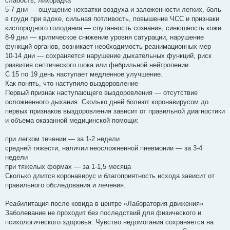
слабость, лихорадка
5-7 дни — ощущение нехватки воздуха и заложенности легких, боль
в груди при вдохе, сильная потливость, повышение ЧСС и признаки
кислородного голодания — спутанность сознания, синюшность кожи
8-9 дни — критическое снижение уровня сатурации, нарушение
функций органов, возникает необходимость реанимационных мер
10-14 дни — сохраняется нарушение дыхательных функций, риск
развития септического шока или фебрильной нейтропении
С 15 по 19 день наступает медленное улучшение.
Как понять, что наступило выздоровление
Первый признак наступающего выздоровления — отсутствие
осложненного дыхания. Сколько дней болеют коронавирусом до
первых признаков выздоровления зависит от правильной диагностики
и объема оказанной медицинской помощи:
при легком течении — за 1-2 недели
средней тяжести, наличии неосложненной пневмонии — за 3-4
недели
при тяжелых формах — за 1-1,5 месяца
Сколько длится коронавирус и благоприятность исхода зависит от
правильного обследования и лечения.
Реабилитация после ковида в центре «Лаборатория движения»
Заболевание не проходит без последствий для физического и
психологического здоровья. Чувство недомогания сохраняется на