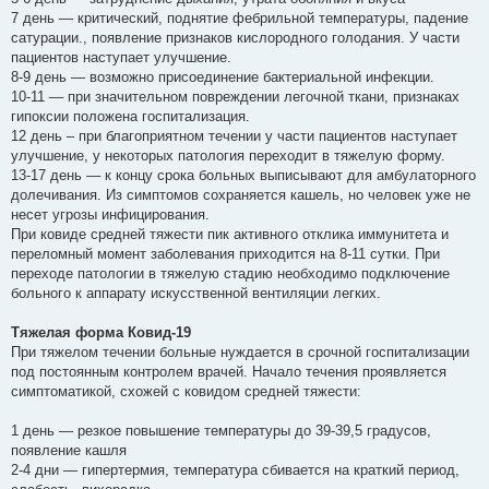
7 день — критический, поднятие фебрильной температуры, падение
сатурации., появление признаков кислородного голодания. У части
пациентов наступает улучшение.
8-9 день — возможно присоединение бактериальной инфекции.
10-11 — при значительном повреждении легочной ткани, признаках
гипоксии положена госпитализация.
12 день – при благоприятном течении у части пациентов наступает
улучшение, у некоторых патология переходит в тяжелую форму.
13-17 день — к концу срока больных выписывают для амбулаторного
долечивания. Из симптомов сохраняется кашель, но человек уже не
несет угрозы инфицирования.
При ковиде средней тяжести пик активного отклика иммунитета и
переломный момент заболевания приходится на 8-11 сутки. При
переходе патологии в тяжелую стадию необходимо подключение
больного к аппарату искусственной вентиляции легких.
Тяжелая форма Ковид-19
При тяжелом течении больные нуждается в срочной госпитализации
под постоянным контролем врачей. Начало течения проявляется
симптоматикой, схожей с ковидом средней тяжести:
1 день — резкое повышение температуры до 39-39,5 градусов,
появление кашля
2-4 дни — гипертермия, температура сбивается на краткий период,