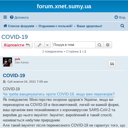
forum.xnet.sumy.ua
Допомога
Вхід
П
Список форумів
Отдыхаем с пользой!
Ваше здоровье!
о
COVID-19
ш
Пошук
Розшире
Відповісти
у
2 повідомлень • Сторінка
1
з
1
к
pvb
Site Admin
COVID-19
П
Суб жовтня 16, 2021 7:09 am
о
в
COVID-19
і
Чи треба вакцинуватись проти COVID-19, якщо вже перехворів?
д
о
Як повідомляє Міністерство охорони здоров’я України, якщо ви
м
перехворіли на COVID-19 в безсимптомній, легкій чи важкій формі,
л
е
ваш організм вже познайомився з коронавірусом SARS-CoV-2 та
н
виробив до нього імунітет. Імунітет, вироблений в такий спосіб,
н
я
називається набутим природним.
Але такий імунітет після перенесеного COVID-19 не гарантує того, що