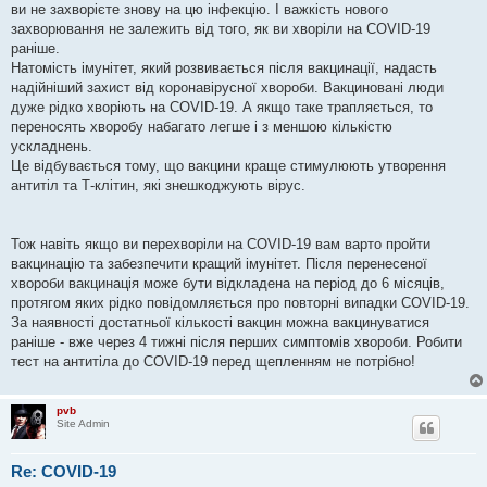
ви не захворієте знову на цю інфекцію. І важкість нового
захворювання не залежить від того, як ви хворіли на COVID-19
раніше.
Натомість імунітет, який розвивається після вакцинації, надасть
надійніший захист від коронавірусної хвороби. Вакциновані люди
дуже рідко хворіють на COVID-19. А якщо таке трапляється, то
переносять хворобу набагато легше і з меншою кількістю
ускладнень.
Це відбувається тому, що вакцини краще стимулюють утворення
антитіл та Т-клітин, які знешкоджують вірус.
Тож навіть якщо ви перехворіли на COVID-19 вам варто пройти
вакцинацію та забезпечити кращий імунітет. Після перенесеної
хвороби вакцинація може бути відкладена на період до 6 місяців,
протягом яких рідко повідомляється про повторні випадки COVID-19.
За наявності достатньої кількості вакцин можна вакцинуватися
раніше - вже через 4 тижні після перших симптомів хвороби. Робити
тест на антитіла до COVID-19 перед щепленням не потрібно!
pvb
Site Admin
Re: COVID-19