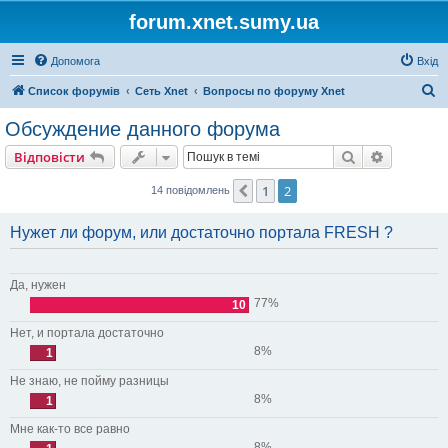
forum.xnet.sumy.ua
Допомога
Вхід
П
Список форумів
Сеть Xnet
Вопросы по форуму Xnet
о
Обсуждение данного форума
ш
Пошук
Розшире
Відповісти
у
к
1
2
Поперед.
14 повідомлень
Нужет ли форум, или достаточно портала FRESH ?
Да, нужен
77%
10
Нет, и портала достаточно
8%
1
Не знаю, не пойму разницы
8%
1
Мне как-то все равно
8%