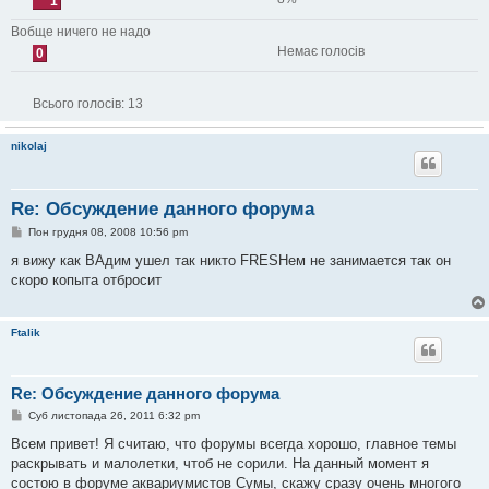
1
Вобще ничего не надо
Немає голосів
0
Всього голосів:
13
nikolaj
Re: Обсуждение данного форума
П
Пон грудня 08, 2008 10:56 pm
о
в
я вижу как ВАдим ушел так никто FRESHем не занимается так он
і
скоро копыта отбросит
д
о
м
л
Ftalik
е
н
н
я
Re: Обсуждение данного форума
П
Суб листопада 26, 2011 6:32 pm
о
в
Всем привет! Я считаю, что форумы всегда хорошо, главное темы
і
раскрывать и малолетки, чтоб не сорили. На данный момент я
д
о
состою в форуме аквариумистов Сумы, скажу сразу очень многого